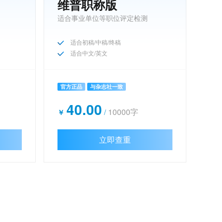
维普职称版
适合事业单位等职位评定检测
适合初稿/中稿/终稿
适合中文/英文
官方正品
与杂志社一致
40.00
10000字
￥
/
立即查重