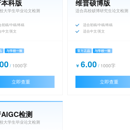
普本科版
维普硕博版
校大学生毕业论文检测
适合高校硕博研究生论文检测
合初稿/中稿/终稿
适合初稿/中稿/终稿
合中文/英文
适合中文/英文
品
与学校一致
官方正品
与学校一致
.00
6.00
1000字
1000字
/
￥
/
立即查重
立即查重
AIGC检测
校大学生毕业论文检测