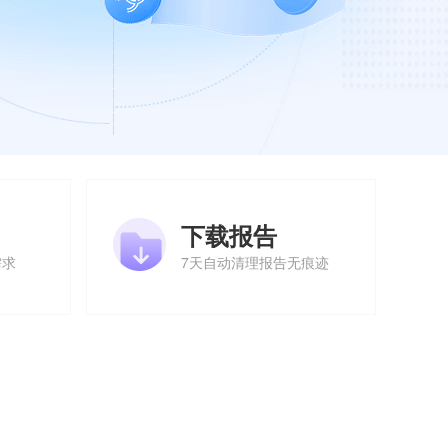
下载报告
需求
7天自动清理报告无痕迹