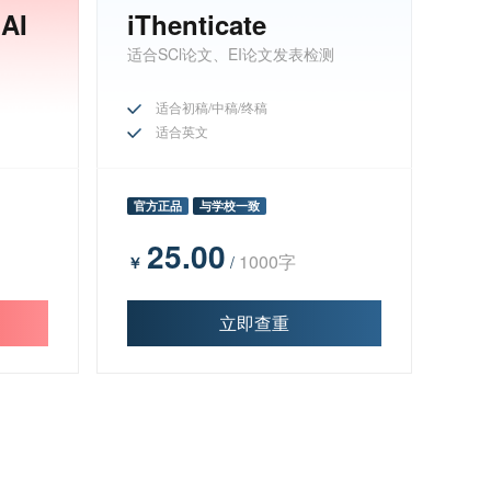
AI
iThenticate
适合SCl论文、EI论文发表检测
适合初稿/中稿/终稿
适合英文
官方正品
与学校一致
25.00
1000字
￥
/
立即查重