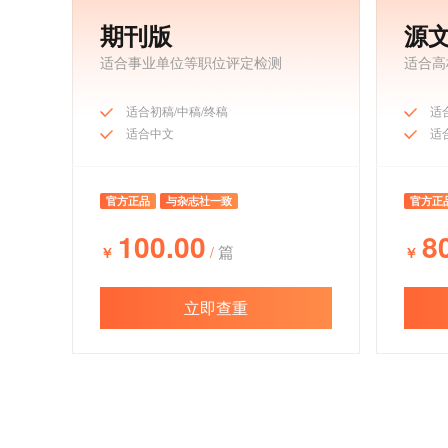
期刊版
源
适合事业单位等职位评定检测
适合高
适合初稿/中稿/终稿
适
适合中文
适
官方正品
与杂志社一致
官方正
100.00
8
篇
￥
/
￥
立即查重