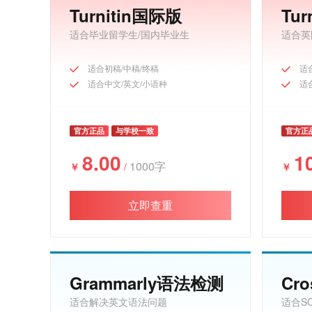
Turnitin国际版
Tur
适合毕业留学生/国内毕业生
适合英
适合初稿/中稿/终稿
适
适合中文/英文/小语种
适
官方正品
与学校一致
官方正
8.00
1
1000字
￥
/
￥
立即查重
Grammarly语法检测
Cro
适合解决英文语法问题
适合S