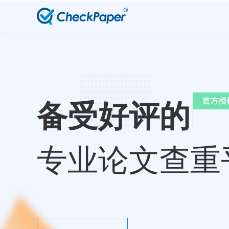
主
导
航
备受好评的
专业论文查重