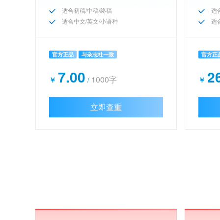
适合初稿/中稿/终稿
适
适合中文/英文/小语种
适
官方正品
与杂志社一致
官方正
7.00
2
1000字
￥
/
￥
立即查重