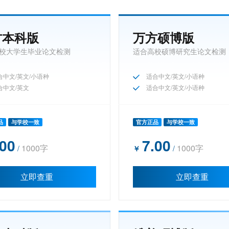
方本科版
万方硕博版
校大学生毕业论文检测
适合高校硕博研究生论文检测
合中文/英文/小语种
适合中文/英文/小语种
合中文/英文
适合中文/英文/小语种
品
与学校一致
官方正品
与学校一致
.00
7.00
1000字
1000字
/
￥
/
立即查重
立即查重