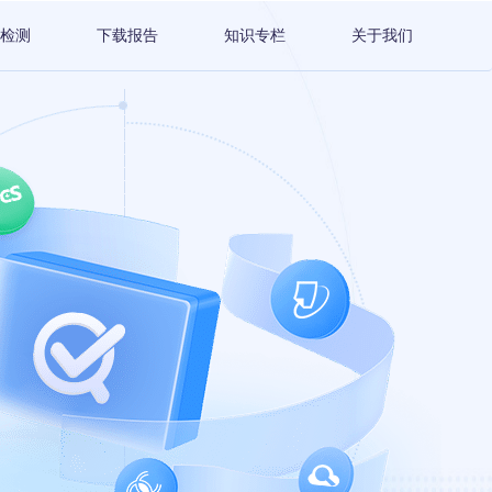
检测
下载报告
知识专栏
关于我们