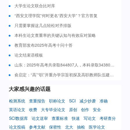
大学生论文联合比对库
“西安文理学院”何时更名“西安大学”？官方答复
只需要掌握这几点轻松对齐排版
本科生论文查重率的关键认知与有效应对策略
教育部发布2025年高考十问十答
论文结束语模板
山东：2025年高考共录取844807人，本科录取343807人
俞启定：“高”“职”并重办学宗旨初探及高职教师队伍建设之道
大家感兴趣的话题
检测系统
查重报告
职称论文
SCI
减少抄袭
准确
英语论文
收费
大专毕业论文
原创
创作
安全
SCI数据库
论文送审
查重标准
快速
写论文
考研查分
论文投稿
参考文献
保密性
北大
抽检
医学论文