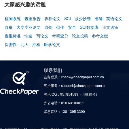
大家感兴趣的话题
检测系统
查重报告
职称论文
SCI
减少抄袭
准确
英语论文
收费
大专毕业论文
原创
创作
安全
SCI数据库
论文送审
查重标准
快速
写论文
考研查分
论文投稿
参考文献
保密性
北大
抽检
医学论文
联系我们
业务联系：check@checkpaper.com.cn
客户服务：support@checkpaper.com.cn
腾讯 QQ：957854589（同微信号）
办公电话：010 63103011
紧急联络：138 1395 3300
© Copyright 2011 - 2025 CheckPaper ,
沪ICP备2022006431号-19
,All rights