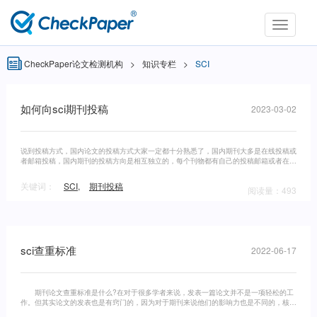
Toggle
navigati
CheckPaper论文检测机构
>
知识专栏
>
SCI
如何向sci期刊投稿
2023-03-02
说到投稿方式，国内论文的投稿方式大家一定都十分熟悉了，国内期刊大多是在线投稿或
者邮箱投稿，国内期刊的投稿方向是相互独立的，每个刊物都有自己的投稿邮箱或者在线
投稿系统，sci论文是通过什么投递的?sci论文的投稿，无论是接收方杂志社还是
关键词：
SCI
,
期刊投稿
阅读量：493
sci查重标准
2022-06-17
期刊论文查重标准是什么?在对于很多学者来说，发表一篇论文并不是一项轻松的工
作。但其实论文的发表也是有窍门的，因为对于期刊来说他们的影响力也是不同的，核心
的论文收集期刊与普通期刊之间也是有较大的差别。