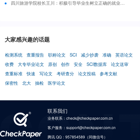
四川旅游学院校长王川：积极引导毕业生树立正确的就业观，先就业再择业
大家感兴趣的话题
检测系统
查重报告
职称论文
SCI
减少抄袭
准确
英语论文
收费
大专毕业论文
原创
创作
安全
SCI数据库
论文送审
查重标准
快速
写论文
考研查分
论文投稿
参考文献
保密性
北大
抽检
医学论文
联系我们
业务联系：check@checkpaper.com.cn
客户服务：support@checkpaper.com.cn
腾讯 QQ：957854589（同微信号）