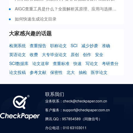
AIGC查重工具是什么？全面解析其原理、应用与选择策略
如何快速生成论文目录
大家感兴趣的话题
检测系统
查重报告
职称论文
SCI
减少抄袭
准确
英语论文
收费
大专毕业论文
原创
创作
安全
SCI数据库
论文送审
查重标准
快速
写论文
考研查分
论文投稿
参考文献
保密性
北大
抽检
医学论文
联系我们
业务联系：check@checkpaper.com.cn
客户服务：support@checkpaper.com.cn
腾讯 QQ：957854589（同微信号）
办公电话：010 63103011