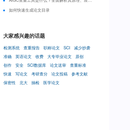
AIGC查重工具是什么？全面解析其原理、应用与选择策略
如何快速生成论文目录
大家感兴趣的话题
检测系统
查重报告
职称论文
SCI
减少抄袭
准确
英语论文
收费
大专毕业论文
原创
创作
安全
SCI数据库
论文送审
查重标准
快速
写论文
考研查分
论文投稿
参考文献
保密性
北大
抽检
医学论文