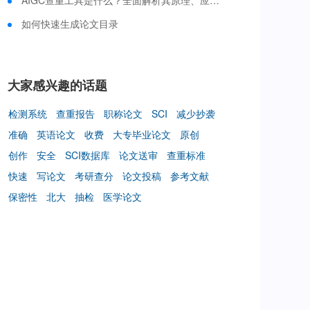
AIGC查重工具是什么？全面解析其原理、应用与选择策略
如何快速生成论文目录
大家感兴趣的话题
检测系统
查重报告
职称论文
SCI
减少抄袭
准确
英语论文
收费
大专毕业论文
原创
创作
安全
SCI数据库
论文送审
查重标准
快速
写论文
考研查分
论文投稿
参考文献
保密性
北大
抽检
医学论文