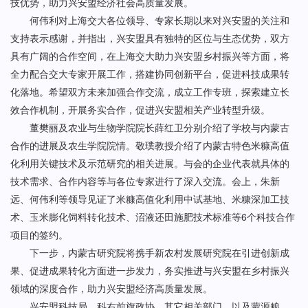
技优势，助力兴安盟经济社会高质量发展。
何伟利对上海交大各位领导、专家长期以来对兴安盟的关注和
支持表示感谢，并指出，兴安盟具有独特的区位与生态优势，双方
具有广阔的合作空间，在上海交大助力兴安盟乡村振兴等方面，将
全力配合交大专家开展工作，搭建协同创新平台，促进科技成果转
化落地。希望双方未来加强合作交流，成立工作专班，探索建立长
效合作机制，开展务实合作，促进兴安盟相关产业转型升级。
董樊丽及农业与生物学院院长薛红卫分别介绍了学校与内蒙古
合作的进展及农生学院院情。敬璞教授介绍了内蒙古特色米糠高值
化利用关键技术及示范研究的相关进展。与会的企业代表就具体的
技术需求、合作内容等与各位专家进行了深入交流。会上，朱新
远、何伟利等领导见证了米糠高值化利用中试基地、米糠深加工技
术、玉米膨化饲料转化技术、沼液还田施肥技术标准等6个科技合作
项目的签约。
下一步，内蒙古研究院将携手新农村发展研究院在引进创新成
果、促进成果转化方面进一步发力，务实推进与兴安盟在乡村振兴
领域的深度合作，助力兴安盟经济高质量发展。
兴安盟科技局、科右前旗政协、其它相关部门，以及蒙源粮