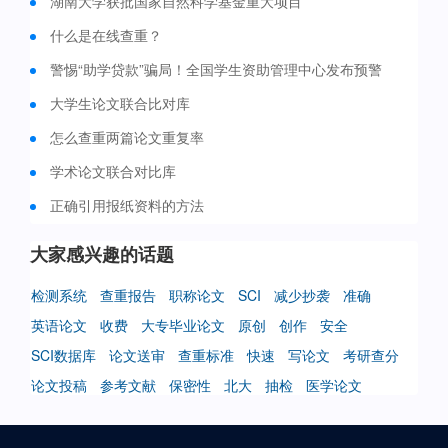
湖南大学获批国家自然科学基金重大项目
什么是在线查重？
警惕“助学贷款”骗局！全国学生资助管理中心发布预警
大学生论文联合比对库
怎么查重两篇论文重复率
学术论文联合对比库
正确引用报纸资料的方法
大家感兴趣的话题
检测系统
查重报告
职称论文
SCI
减少抄袭
准确
英语论文
收费
大专毕业论文
原创
创作
安全
SCI数据库
论文送审
查重标准
快速
写论文
考研查分
论文投稿
参考文献
保密性
北大
抽检
医学论文