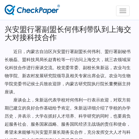
Toggle
navigati
兴安盟行署副盟长何伟利带队到上海交
大对接科技合作
近日，内蒙古自治区兴安盟行署副盟长何伟利、盟行署副秘书
长杨磊、盟科技局局长赵青松等一行访问上海交大，就三农领域深
化科技合作进行座谈交流。校党委常委、副校长朱新远，农业与生
物学院、新农村发展研究院领导及相关专家出席会议。农业与生物
学院党委书记侯士兵致欢迎辞，内蒙古研究院执行院长董樊丽主持
座谈。
座谈会上，朱新远代表学校对何伟利一行表示欢迎，对双方前
期已建立的良好合作基础给予肯定。朱新远详细介绍了学校的办学
历史，并表示，大学在抓好人才培养、科学研究的同时，也要肩负
起服务社会、服务国家战略、服务国民经济主战场的责任和使命，
希望未来能够与兴安盟开展长期务实合作，充分发挥交大人才与科