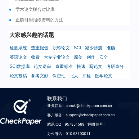
学术论文联合对比库
正确引用报纸资料的方法
大家感兴趣的话题
检测系统
查重报告
职称论文
SCI
减少抄袭
准确
英语论文
收费
大专毕业论文
原创
创作
安全
SCI数据库
论文送审
查重标准
快速
写论文
考研查分
论文投稿
参考文献
保密性
北大
抽检
医学论文
联系我们
业务联系：check@checkpaper.com.cn
客户服务：support@checkpaper.com.cn
腾讯 QQ：957854589（同微信号）
办公电话：010 63103011