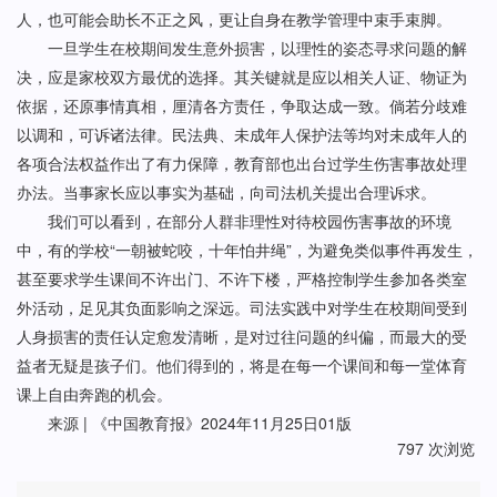
人，也可能会助长不正之风，更让自身在教学管理中束手束脚。
一旦学生在校期间发生意外损害，以理性的姿态寻求问题的解
决，应是家校双方最优的选择。其关键就是应以相关人证、物证为
依据，还原事情真相，厘清各方责任，争取达成一致。倘若分歧难
以调和，可诉诸法律。民法典、未成年人保护法等均对未成年人的
各项合法权益作出了有力保障，教育部也出台过学生伤害事故处理
办法。当事家长应以事实为基础，向司法机关提出合理诉求。
我们可以看到，在部分人群非理性对待校园伤害事故的环境
中，有的学校“一朝被蛇咬，十年怕井绳”，为避免类似事件再发生，
甚至要求学生课间不许出门、不许下楼，严格控制学生参加各类室
外活动，足见其负面影响之深远。司法实践中对学生在校期间受到
人身损害的责任认定愈发清晰，是对过往问题的纠偏，而最大的受
益者无疑是孩子们。他们得到的，将是在每一个课间和每一堂体育
课上自由奔跑的机会。
来源 | 《中国教育报》2024年11月25日01版
797 次浏览