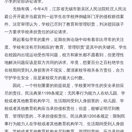
小李的全部诉讼请求。
无独有偶，今年4月，江苏省无锡市新吴区人民法院旺庄人民法
庭公开开庭并当庭宣判一起学生在学校摔倒磕坏门牙的侵权赔偿案
件。法官审理认为，学校已尽到了教育和管理职责，判决驳回孩子
一方要求学校承担责任的诉讼请求。
两起看似寻常的案件，近期在舆论场中却有着非比寻常的关注
度。学校有没有尽到相应的“教育、管理职责”是其中的关键词。学生
在校园内出现运动受伤等问题，校方和家长都不愿看到，但更理性
地解决问题应该是双方共同的诉求。毕竟，想要百分之百杜绝学生
在校期间受到人身损害并不现实，厘清家校等相关各方责任，合力
守护学生安全，应是家校双方的最大公约数。
因此，一个特别重要的前提就是，学校要对学生的安全承担应
尽的责任。民法典第1199条规定：无民事行为能力人在幼儿园、学
校或者其他教育机构学习、生活期间受到人身损害的，幼儿园、学
校或者其他教育机构应当承担侵权责任；但是，能够证明尽到教
育、管理职责的，不承担侵权责任。民法典第1200条规定：限制民
事行为能力人在学校或者其他教育机构学习、生活期间受到人身损
害，学校或者其他教育机构未尽到教育、管理职责的，应当承担侵