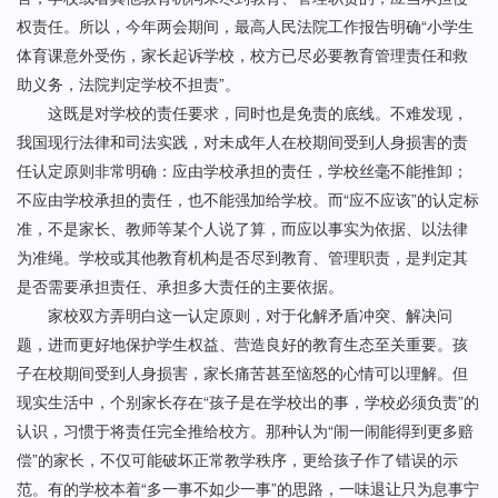
权责任。所以，今年两会期间，最高人民法院工作报告明确“小学生
体育课意外受伤，家长起诉学校，校方已尽必要教育管理责任和救
助义务，法院判定学校不担责”。
这既是对学校的责任要求，同时也是免责的底线。不难发现，
我国现行法律和司法实践，对未成年人在校期间受到人身损害的责
任认定原则非常明确：应由学校承担的责任，学校丝毫不能推卸；
不应由学校承担的责任，也不能强加给学校。而“应不应该”的认定标
准，不是家长、教师等某个人说了算，而应以事实为依据、以法律
为准绳。学校或其他教育机构是否尽到教育、管理职责，是判定其
是否需要承担责任、承担多大责任的主要依据。
家校双方弄明白这一认定原则，对于化解矛盾冲突、解决问
题，进而更好地保护学生权益、营造良好的教育生态至关重要。孩
子在校期间受到人身损害，家长痛苦甚至恼怒的心情可以理解。但
现实生活中，个别家长存在“孩子是在学校出的事，学校必须负责”的
认识，习惯于将责任完全推给校方。那种认为“闹一闹能得到更多赔
偿”的家长，不仅可能破坏正常教学秩序，更给孩子作了错误的示
范。有的学校本着“多一事不如少一事”的思路，一味退让只为息事宁