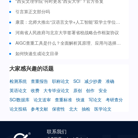
“西安文理学院”何时更名“西安大学”？官方答复
引言算正文部分吗
康震：北师大推出“汉语言文学+人工智能”双学士学位培养项目 今年启动招生
河南省人民政府与北京大学签署省校战略合作框架协议
AIGC查重工具是什么？全面解析其原理、应用与选择策略
如何快速生成论文目录
大家感兴趣的话题
检测系统
查重报告
职称论文
SCI
减少抄袭
准确
英语论文
收费
大专毕业论文
原创
创作
安全
SCI数据库
论文送审
查重标准
快速
写论文
考研查分
论文投稿
参考文献
保密性
北大
抽检
医学论文
联系我们