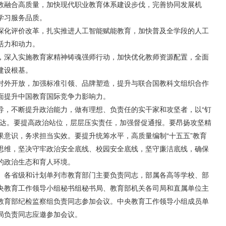
教融合高质量，加快现代职业教育体系建设步伐，完善协同发展机
学习服务品质。
深化评价改革，扎实推进人工智能赋能教育，加快普及全学段的人工
活力和动力。
，深入实施教育家精神铸魂强师行动，加快优化教师资源配置，全面
建设根基。
对外开放，加强标准引领、品牌塑造，提升与联合国教科文组织合作
面提升中国教育国际竞争力影响力。
，不断提升政治能力，做有理想、负责任的实干家和攻坚者，以“钉
必达。要提高政治站位，层层压实责任，加强督促通报。要昂扬攻坚精
果意识，务求担当实效。要提升统筹水平，高质量编制“十五五”教育
思维，坚决守牢政治安全底线、校园安全底线，坚守廉洁底线，确保
的政治生态和育人环境。
各省级和计划单列市教育部门主要负责同志，部属各高等学校、部
央教育工作领导小组秘书组秘书局、教育部机关各司局和直属单位主
教育部纪检监察组负责同志参加会议。中央教育工作领导小组成员单
局负责同志应邀参加会议。