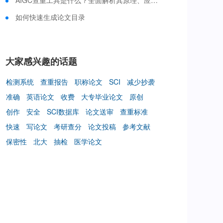
AIGC查重工具是什么？全面解析其原理、应用与选择策略
如何快速生成论文目录
大家感兴趣的话题
检测系统
查重报告
职称论文
SCI
减少抄袭
准确
英语论文
收费
大专毕业论文
原创
创作
安全
SCI数据库
论文送审
查重标准
快速
写论文
考研查分
论文投稿
参考文献
保密性
北大
抽检
医学论文