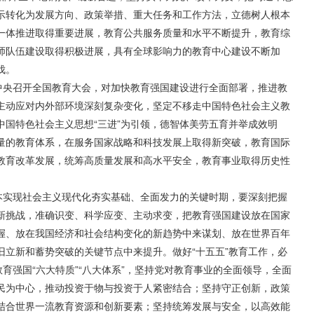
示转化为发展方向、政策举措、重大任务和工作方法，立德树人根本
一体推进取得重要进展，教育公共服务质量和水平不断提升，教育综
师队伍建设取得积极进展，具有全球影响力的教育中心建设不断加
伐。
央召开全国教育大会，对加快教育强国建设进行全面部署，推进教
主动应对内外部环境深刻复杂变化，坚定不移走中国特色社会主义教
中国特色社会主义思想“三进”为引领，德智体美劳五育并举成效明
量的教育体系，在服务国家战略和科技发展上取得新突破，教育国际
教育改革发展，统筹高质量发展和高水平安全，教育事业取得历史性
实现社会主义现代化夯实基础、全面发力的关键时期，要深刻把握
新挑战，准确识变、科学应变、主动求变，把教育强国建设放在国家
握、放在我国经济和社会结构变化的新趋势中来谋划、放在世界百年
旧立新和蓄势突破的关键节点中来提升。做好“十五五”教育工作，必
教育强国“六大特质”“八大体系”，坚持党对教育事业的全面领导，全面
民为中心，推动投资于物与投资于人紧密结合；坚持守正创新，政策
结合世界一流教育资源和创新要素；坚持统筹发展与安全，以高效能