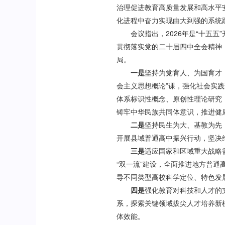
治理促进教育高质量发展和高水平
化进程中奋力实现由大到强的系统
会议指出，2026年是“十五五
贯彻落实党的二十届四中全会精神
局。
一是
坚持为党育人、为国育才
会主义思想概论”课，强化社会实
体系标识性概念、原创性理论研究
铸牢中华民族共同体意识，推进健
二是
坚持民生为大、基教为先
开展县域普通高中振兴行动，坚决
三是
适应国家和区域重大战略
“双一流”建设，全面推进地方普通
导不同类型高校科学定位、特色发
四是
强化教育对科技和人才的
系，探索关键领域拔尖人才培养新
体效能。