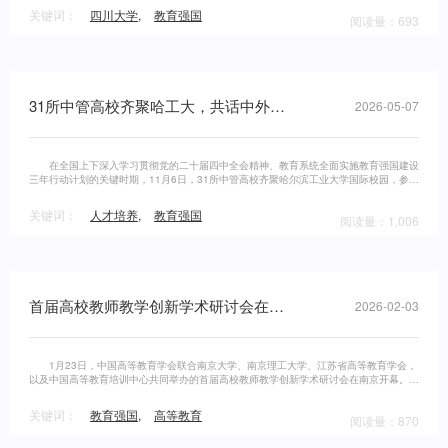
关键词：
四川大学
,
教育强国
阅读量：693
31所中管高校齐聚哈工大，共话中外合作办学新路径
2026-05-07
在全国上下深入学习贯彻党的二十届四中全会精神、教育系统全面实施教育强国建设
三年行动计划的关键时期，11月6日，31所中管高校齐聚哈尔滨工业大学国际校园，参加
教育部中外合作办学提质增效专题会，共话高水平、高质量、高层次合作办学新路径
关键词：
人才培养
,
教育强国
阅读量：1,006
首届高校教师教学创新学术研讨会在南京成功举办
2026-02-03
1月23日，中国高等教育学会联合南京大学、南京理工大学、江苏省高等教育学会，
以及中国高等教育培训中心共同举办的首届高校教师教学创新学术研讨会在南京开幕。研
讨会主题为“人工智能·教学创新·面向未来”。
关键词：
教育强国
,
高等教育
阅读量：870