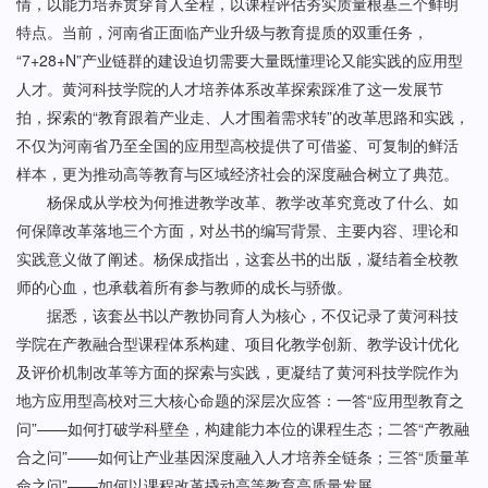
情，以能力培养贯穿育人全程，以课程评估夯实质量根基三个鲜明
特点。当前，河南省正面临产业升级与教育提质的双重任务，
“7+28+N”产业链群的建设迫切需要大量既懂理论又能实践的应用型
人才。黄河科技学院的人才培养体系改革探索踩准了这一发展节
拍，探索的“教育跟着产业走、人才围着需求转”的改革思路和实践，
不仅为河南省乃至全国的应用型高校提供了可借鉴、可复制的鲜活
样本，更为推动高等教育与区域经济社会的深度融合树立了典范。
杨保成从学校为何推进教学改革、教学改革究竟改了什么、如
何保障改革落地三个方面，对丛书的编写背景、主要内容、理论和
实践意义做了阐述。杨保成指出，这套丛书的出版，凝结着全校教
师的心血，也承载着所有参与教师的成长与骄傲。
据悉，该套丛书以产教协同育人为核心，不仅记录了黄河科技
学院在产教融合型课程体系构建、项目化教学创新、教学设计优化
及评价机制改革等方面的探索与实践，更凝结了黄河科技学院作为
地方应用型高校对三大核心命题的深层次应答：一答“应用型教育之
问”——如何打破学科壁垒，构建能力本位的课程生态；二答“产教融
合之问”——如何让产业基因深度融入人才培养全链条；三答“质量革
命之问”——如何以课程改革撬动高等教育高质量发展。