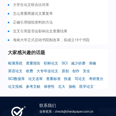
大学生论文联合比对库
怎么查重两篇论文重复率
正确引用报纸资料的方法
交叉引用是否会影响论文查重结果
海南大学正式启动书院制改革，拟成立15个书院
大家感兴趣的话题
检测系统
查重报告
职称论文
SCI
减少抄袭
准确
英语论文
收费
大专毕业论文
原创
创作
安全
SCI数据库
论文送审
查重标准
快速
写论文
考研查分
论文投稿
参考文献
保密性
北大
抽检
医学论文
联系我们
业务联系：check@checkpaper.com.cn