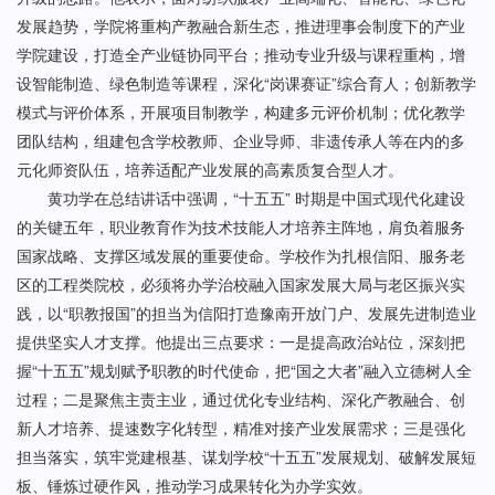
发展趋势，学院将重构产教融合新生态，推进理事会制度下的产业
学院建设，打造全产业链协同平台；推动专业升级与课程重构，增
设智能制造、绿色制造等课程，深化“岗课赛证”综合育人；创新教学
模式与评价体系，开展项目制教学，构建多元评价机制；优化教学
团队结构，组建包含学校教师、企业导师、非遗传承人等在内的多
元化师资队伍，培养适配产业发展的高素质复合型人才。
黄功学在总结讲话中强调，“十五五” 时期是中国式现代化建设
的关键五年，职业教育作为技术技能人才培养主阵地，肩负着服务
国家战略、支撑区域发展的重要使命。学校作为扎根信阳、服务老
区的工程类院校，必须将办学治校融入国家发展大局与老区振兴实
践，以“职教报国”的担当为信阳打造豫南开放门户、发展先进制造业
提供坚实人才支撑。他提出三点要求：一是提高政治站位，深刻把
握“十五五”规划赋予职教的时代使命，把“国之大者”融入立德树人全
过程；二是聚焦主责主业，通过优化专业结构、深化产教融合、创
新人才培养、提速数字化转型，精准对接产业发展需求；三是强化
担当落实，筑牢党建根基、谋划学校“十五五”发展规划、破解发展短
板、锤炼过硬作风，推动学习成果转化为办学实效。