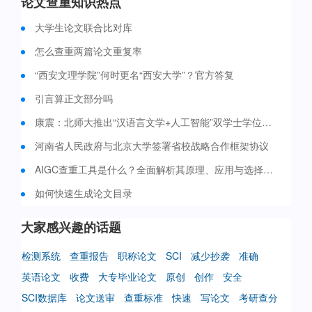
论文查重知识热点
大学生论文联合比对库
怎么查重两篇论文重复率
“西安文理学院”何时更名“西安大学”？官方答复
引言算正文部分吗
康震：北师大推出“汉语言文学+人工智能”双学士学位培养项目 今年启动招生
河南省人民政府与北京大学签署省校战略合作框架协议
AIGC查重工具是什么？全面解析其原理、应用与选择策略
如何快速生成论文目录
大家感兴趣的话题
检测系统
查重报告
职称论文
SCI
减少抄袭
准确
英语论文
收费
大专毕业论文
原创
创作
安全
SCI数据库
论文送审
查重标准
快速
写论文
考研查分