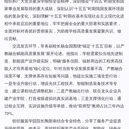
组织和广大党员要深学细悟全会精神，深刻领会“十四五”时期党和国
家事业发展取得的重大成就，深刻认识“十五五”时期我国发展环境面
临的复杂变化，深刻理解“十五五”时期在基本实现社会主义现代化进
程中承前启后的重要地位，牢牢把握全会的重大部署和实践要求，
全面对标对表抓好贯彻落实，为助推学校高质量发展凝聚共识、做
出贡献。
交流发言环节，常务副校长杨金国围绕“锚定‘十五五’目标，以产
教融合赋能高质量发展”展开论述。他指出，学校需紧扣当地先进制
造、新能源产业升级实际，明确“服务信阳、辐射周边的工程类高技
能人才培养基地”核心定位。针对当前专业发展质量不高、产教融合
深度不够、支撑体系存在短板等问题，他提出实施三项攻坚行动：
一是专业升级行动，增设光伏工程技术、智能制造装备技术等专
业，建立课程动态调整机制；二是产教融合行动，联合龙头企业共
建产业学院，打造省级虚拟仿真实训基地；三是支撑强化行动，通
过校企互聘、实训设施升级等举措，推动“双师型”教师占比三年内达
70%。
纺织服装学院院长陶新南结合专业特色，分享了服务产业提质
升级的思路。他表示，面对纺织服装产业高端化、智能化、绿色化