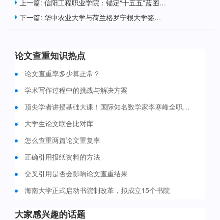
上一篇:
信阳工程职业学院：锚定“十五五”蓝图勇担职教使命
下一篇:
华中农业大学与荷兰格罗宁根大学签署双博士学位合作协议
论文查重知识热点
论文查重率多少算正常？
学术写作过程中的挑战与解决方案
顶尖学者讲授基础大课！国际知名数学家李寒峰全职加盟重庆大学
大学生论文联合比对库
怎么查重两篇论文重复率
正确引用报纸资料的方法
交叉引用是否会影响论文查重结果
海南大学正式启动书院制改革，拟成立15个书院
大家感兴趣的话题