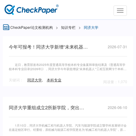
Toggle
navigati
CheckPaper论文检测机构
>
知识专栏
>
同济大学
今年可报考！同济大学新增“未来机器人”“工程互联网”2个本科专业
2026-07-31
近日，教育部发布2025年度普通高等学校本科专业备案和审批结果及《普通高等学
校本科专业目录(2026年)》，同济大学今年获批增设“未来机器人”“工程互联网”2个本科专
业，被首批列入“交叉学科”门类(含15个专业)，并将于2026年
关键词：
同济大学
,
本科专业
阅读量：1,070
同济大学重组成立2所新学院，突出机器人、能源特色
2026-06-10
1月10日，同济大学机械工程与机器人学院、汽车与能源学院成立暨学科发展研讨会
在嘉定校区举行。经重组，原机械与能源工程学院更名为“机械工程与机器人学院”，原汽
车学院更名为“汽车与能源学院”。