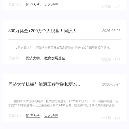
关键词：
同济大学
,
人才培养
阅读量：564
300万奖金+200万个人积蓄！同济大学两位教授捐赠500万成立教育发展基金
2026-05-26
12月14日上午，“同济大学吕西林教育发展基金”捐赠仪式在四平路校区举行。
关键词：
同济大学
,
教育发展基金
阅读量：586
同济大学机械与能源工程学院拟更名为“机械工程与机器人学院”
2026-05-24
据同济大学机械与能源工程学院官网消息，2025年12月8日下午，机械与能源工程
学院2025年度党外人士座谈会在开物馆A458召开，院党委书记谭武出席并主持会议，副
院长、统战委员高乃平，院党委副书记刘谦及学院各民主党派成员代表参加座
关键词：
同济大学
,
人才培养
阅读量：957