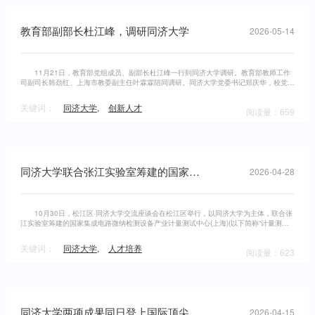
教育部副部长杜江峰，调研同济大学
2026-05-14
11月21日，教育部党组成员、副部长杜江峰一行到同济大学调研。教育部教师工作
司副司长韩劲红、上海市教委副主任叶霖霖陪同调研。同济大学党委书记郑庆华，校党委
常务副书记朱小杰，副校长赵宪忠、石振明等参加调研活动。
关键词：
同济大学
,
创新人才
阅读量：659
同济大学联合张江实验室筹建的国家集成电路微纳检测设备产业计量测试中心(上海)落地松江
2026-04-28
10月30日，松江区·同济大学交流座谈会在松江区举行，以同济大学为主体，联合张
江实验室筹建的国家集成电路微纳检测设备产业计量测试中心(上海)(以下简称“计量测试
中心”)落地松江，这是同济大学与松江区共建的长三角G60科创走廊研究院
关键词：
同济大学
,
人才培养
阅读量：623
同济大学两项成果同日登上国际顶尖学术期刊《科学》
2026-04-15