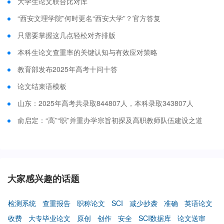
大学生论文联合比对库
“西安文理学院”何时更名“西安大学”？官方答复
只需要掌握这几点轻松对齐排版
本科生论文查重率的关键认知与有效应对策略
教育部发布2025年高考十问十答
论文结束语模板
山东：2025年高考共录取844807人，本科录取343807人
俞启定：“高”“职”并重办学宗旨初探及高职教师队伍建设之道
大家感兴趣的话题
检测系统
查重报告
职称论文
SCI
减少抄袭
准确
英语论文
收费
大专毕业论文
原创
创作
安全
SCI数据库
论文送审