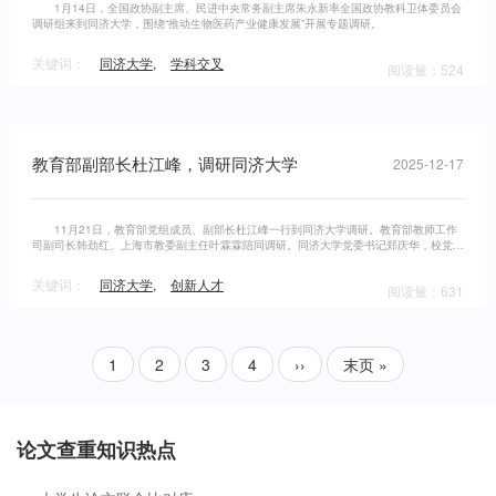
1月14日，全国政协副主席、民进中央常务副主席朱永新率全国政协教科卫体委员会
调研组来到同济大学，围绕“推动生物医药产业健康发展”开展专题调研。
关键词：
同济大学
,
学科交叉
阅读量：524
教育部副部长杜江峰，调研同济大学
2025-12-17
11月21日，教育部党组成员、副部长杜江峰一行到同济大学调研。教育部教师工作
司副司长韩劲红、上海市教委副主任叶霖霖陪同调研。同济大学党委书记郑庆华，校党委
常务副书记朱小杰，副校长赵宪忠、石振明等参加调研活动。
关键词：
同济大学
,
创新人才
阅读量：631
1
2
3
4
››
末页 »
论文查重知识热点