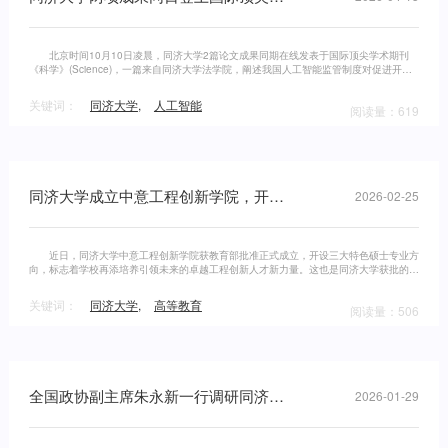
北京时间10月10日凌晨，同济大学2篇论文成果同期在线发表于国际顶尖学术期刊
《科学》(Science)，一篇来自同济大学法学院，阐述我国人工智能监管制度对促进开源
人工智能发展和风险防控的作用；一篇来自同济大学生命科学与技术学院，破
关键词：
同济大学
,
人工智能
阅读量：619
同济大学成立中意工程创新学院，开设三大特色硕士专业方向
2026-02-25
近日，同济大学中意工程创新学院获教育部批准正式成立，开设三大特色硕士专业方
向，标志着学校再添培养引领未来的卓越工程创新人才新力量。这也是同济大学获批的第
4个中外合作办学机构。
关键词：
同济大学
,
高等教育
阅读量：506
全国政协副主席朱永新一行调研同济大学
2026-01-29