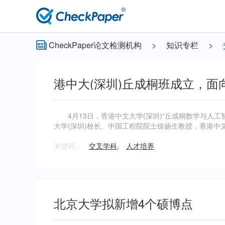
主
导
航
CheckPaper论文检测机构
>
知识专栏
>
港中大(深圳)丘成桐班成立，面
4月13日，香港中文大学(深圳)“丘成桐数学与人工
大学(深圳)校长、中国工程院院士徐扬生教授，香港中
圳)丘成桐班揭牌。
关键词：
交叉学科
,
人才培养
北京大学拟新增4个硕博点